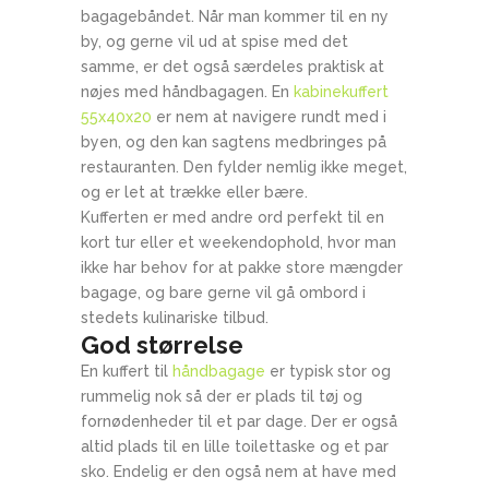
bagagebåndet. Når man kommer til en ny
by, og gerne vil ud at spise med det
samme, er det også særdeles praktisk at
nøjes med håndbagagen. En
kabinekuffert
55x40x20
er nem at navigere rundt med i
byen, og den kan sagtens medbringes på
restauranten. Den fylder nemlig ikke meget,
og er let at trække eller bære.
Kufferten er med andre ord perfekt til en
kort tur eller et weekendophold, hvor man
ikke har behov for at pakke store mængder
bagage, og bare gerne vil gå ombord i
stedets kulinariske tilbud.
God størrelse
En kuffert til
håndbagage
er typisk stor og
rummelig nok så der er plads til tøj og
fornødenheder til et par dage. Der er også
altid plads til en lille toilettaske og et par
sko. Endelig er den også nem at have med