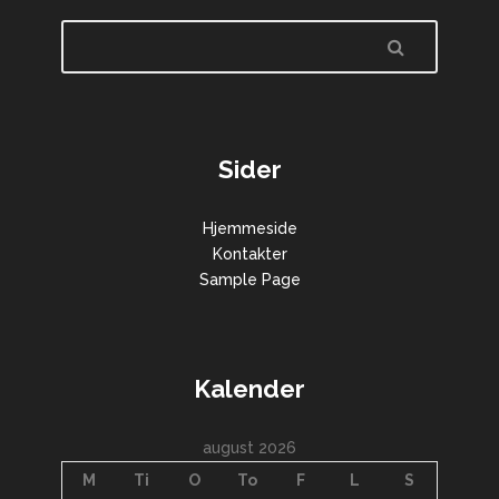
Sider
Hjemmeside
Kontakter
Sample Page
Kalender
august 2026
M
Ti
O
To
F
L
S