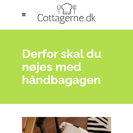
Derfor skal du
nøjes med
håndbagagen